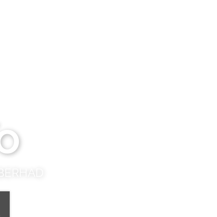
o
 BERHAD