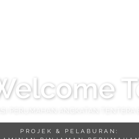
Welcome T
SI PERUMAHAN ANGKATAN TENTERA
PROJEK & PELABURAN: