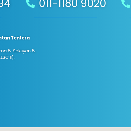
294
011-1180 9020
atan Tentera
ma 5, Seksyen 5,
SC II),